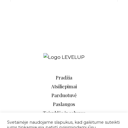
Pradžia
Atsiliepimai
Parduotuvė
Paslaugos
Taisyklės ir sąlygos
D.U.K.
Svetainėje naudojame slapukus, kad galėtume suteikti
jums tinkamiausią patirtį prisimindami jūsų