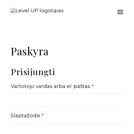
Pradžia
Paskyra
Paslaugos moterims
Paslaugos vyrams
Prisijungti
Blogas
Kontaktai
Privalomas
Vartotojo vardas arba el. paštas
*
Atsiliepimai
D.U.K.
Privalomas
Slaptažodis
*
Krepšelis