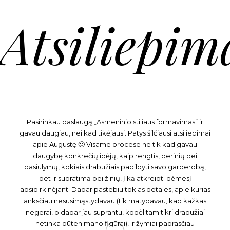
Atsiliepim
Pasirinkau paslaugą „Asmeninio stiliaus formavimas” ir
gavau daugiau, nei kad tikėjausi. Patys šilčiausi atsiliepimai
apie Augustę 🙂 Visame procese ne tik kad gavau
daugybę konkrečių idėjų, kaip rengtis, derinių bei
pasiūlymų, kokiais drabužiais papildyti savo garderobą,
bet ir supratimą bei žinių, į ką atkreipti dėmesį
apsipirkinėjant. Dabar pastebiu tokias detales, apie kurias
anksčiau nesusimąstydavau (tik matydavau, kad kažkas
negerai, o dabar jau suprantu, kodėl tam tikri drabužiai
netinka būten mano figūrai), ir žymiai paprasčiau