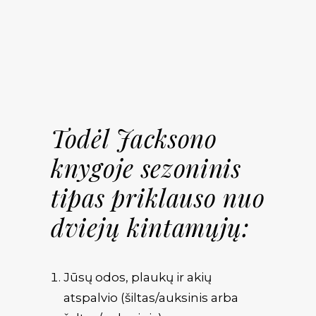
Todėl Jacksono
knygoje sezoninis
tipas priklauso nuo
dviejų kintamųjų:
Jūsų odos, plaukų ir akių
atspalvio (šiltas/auksinis arba