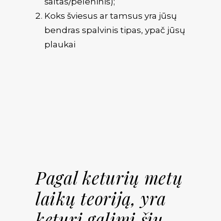
šaltas/peleninis);
Koks šviesus ar tamsus yra jūsų
bendras spalvinis tipas, ypač jūsų
plaukai
Pagal keturių metų
laikų teoriją, yra
keturi galimi šių