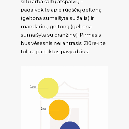
šiltų arba šaltų atspalvių –
pagalvokite apie rūgščią geltoną
(geltona sumaišyta su žalia) ir
mandarinų geltoną (geltona
sumaišyta su oranžine). Pirmasis
bus vėsesnis nei antrasis. Žiūrėkite
toliau pateiktus pavyzdžius: