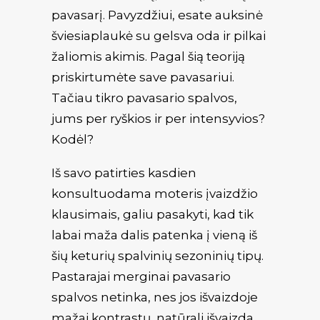
pavasarį. Pavyzdžiui, esate auksinė
šviesiaplaukė su gelsva oda ir pilkai
žaliomis akimis. Pagal šią teoriją
priskirtumėte save pavasariui.
Tačiau tikro pavasario spalvos,
jums per ryškios ir per intensyvios?
Kodėl?
Iš savo patirties kasdien
konsultuodama moteris įvaizdžio
klausimais, galiu pasakyti, kad tik
labai maža dalis patenka į vieną iš
šių keturių spalvinių sezoninių tipų.
Pastarajai merginai pavasario
spalvos netinka, nes jos išvaizdoje
mažai kontrastų, natūrali išvaizda