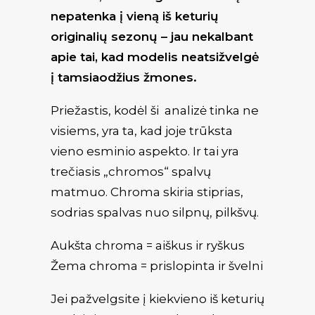
nepatenka į vieną iš keturių
originalių sezonų – jau nekalbant
apie tai, kad modelis neatsižvelgė
į tamsiaodžius žmones.
Priežastis, kodėl ši analizė tinka ne
visiems, yra ta, kad joje trūksta
vieno esminio aspekto. Ir tai yra
trečiasis „chromos“ spalvų
matmuo. Chroma skiria stiprias,
sodrias spalvas nuo silpnų, pilkšvų.
Aukšta chroma = aiškus ir ryškus
Žema chroma = prislopinta ir švelni
Jei pažvelgsite į kiekvieno iš keturių