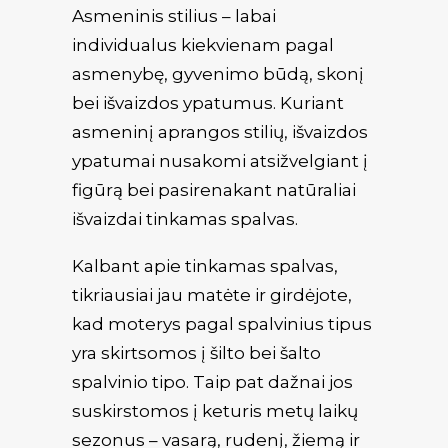
Asmeninis stilius
– labai
individualus kiekvienam pagal
Krepšelis
asmenybę, gyvenimo būdą, skonį
bei išvaizdos ypatumus. Kuriant
asmeninį aprangos stilių, išvaizdos
ypatumai nusakomi atsižvelgiant į
figūrą bei pasirenakant natūraliai
išvaizdai tinkamas spalvas.
Kalbant apie tinkamas spalvas,
tikriausiai jau matėte ir girdėjote,
kad moterys pagal spalvinius tipus
yra skirtsomos į šilto bei šalto
spalvinio tipo. Taip pat dažnai jos
suskirstomos į keturis metų laikų
sezonus – vasarą, rudenį, žiemą ir