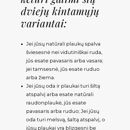
dviejų kintamųjų
variantai:
Jei jūsų natūrali plaukų spalva
šviesesnė nei vidutiniškai ruda,
jūs esate pavasaris arba vasara;
jei tamsesnė, jūs esate ruduo
arba žiema.
Jei jūsų oda ir plaukai turi šiltą
atspalvį arba esate natūrali
raudonplaukė, jūs esate
pavasaris arba ruduo; Jei jūsų
oda turi melsvą, šaltą atspalvį, o
jūsų plaukai yra blizgesni be