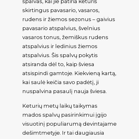
spalvas, kai jie patiria keturis
skirtingus pavasario, vasaros,
rudens ir žiemos sezonus – gaivius
pavasario atspalvius, švelnius
vasaros tonus, žemiškus rudens
atspalvius ir ledinius žiemos
atspalvius. Šis spalvų pokytis
atsiranda dėl to, kaip šviesa
atsispindi gamtoje. Kiekvieną kartą,
kai saulė keičia savo padėtį, ji
nuspalvina pasaulį nauja šviesa.
Keturių metų laikų taikymas
mados spalvų pasirinkimui įgijo
visuotinį populiarumą devintajame
dešimtmetyje. Ir tai daugiausia