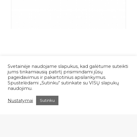
Svetainėje naudojame slapukus, kad galėtume suteikti
jums tinkamiausią patirtį prisimindami jūsų
pageidavimus ir pakartotinius apsilankymus.
Spustelėdami „Sutinku“ sutinkate su VISŲ slapukų
naudojimu.
Nustatymai
Sutinku
Pradžia
Atsiliepimai
Parduotuvė