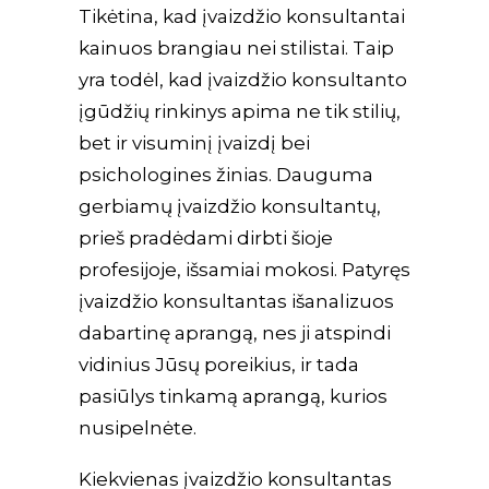
Tikėtina, kad įvaizdžio konsultantai
kainuos brangiau nei stilistai. Taip
yra todėl, kad įvaizdžio konsultanto
įgūdžių rinkinys apima ne tik stilių,
bet ir visuminį įvaizdį bei
psichologines žinias. Dauguma
gerbiamų įvaizdžio konsultantų,
prieš pradėdami dirbti šioje
profesijoje, išsamiai mokosi. Patyręs
įvaizdžio konsultantas išanalizuos
dabartinę aprangą, nes ji atspindi
vidinius Jūsų poreikius, ir tada
pasiūlys tinkamą aprangą, kurios
nusipelnėte.
Kiekvienas įvaizdžio konsultantas