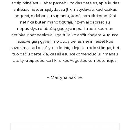
apsipirkinėjant. Dabar pastebiu tokias detales, apie kurias
anksčiau nesusimąstydavau (tik matydavau, kad kažkas
negerai, o dabar jau suprantu, kodėl tam tikri drabužiai
netinka būten mano figūrai), ir žymiai paprasčiau
nepasiklysti drabužių gausoje ir prafiltruoti, kas man
netinka ir net neaktualu gaišti laiko apžiūrinėjant. Auguste
atsižvelgia į gyvenimo būdą bei asmeninį estetikos
suvokimą, tad pasiūlytos derinių idėjos atrodo stilingai, bet
tuo pačiu perteikia, kas aš esu. Rekomenduoju! Ir manau
ateity kreipsiuos, kai tik reikės Augustės kompetencijos.
– Martyna Sakine.