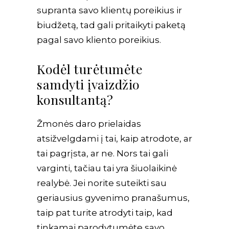
supranta savo klientų poreikius ir
biudžetą, tad gali pritaikyti paketą
pagal savo kliento poreikius.
Kodėl turėtumėte
samdyti įvaizdžio
konsultantą?
Žmonės daro prielaidas
atsižvelgdami į tai, kaip atrodote, ar
tai pagrįsta, ar ne. Nors tai gali
varginti, tačiau tai yra šiuolaikinė
realybė. Jei norite suteikti sau
geriausius gyvenimo pranašumus,
taip pat turite atrodyti taip, kad
tinkamai parodytumėte savo