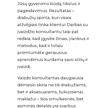
Jūsų gyvenimo būdą, tikslus ir
pageidavimus. Rezultatas –
drabužių spinta, kuri visais
atžvilgiais tinka klientui. Darbas su
įvaizdžio konsultantu taip pat
reiškia, kad įgysite žinias, įrankius ir
metodus, kad ir toliau
priimtumėte geriausius
sprendimus kurdama savo stilių ir
įvaizdį.
Vaizdo konsultantas daugiausia
dėmesio skiria ne tik drabužiams,
bet ir aksesuarams, šukuosenai,
makiažui – šios smulkesnės, bet
esminės detalės yra svarbus