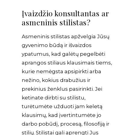
Įvaizdžio konsultantas ar
Krepšelis
asmeninis stilistas?
Asmeninis stilistas apžvelgia Jūsų
gyvenimo būdą ir išvaizdos
ypatumus, kad galėtų pegelbėti
aprangos stiliaus klausimais tiems,
kurie nemėgsta apsipirkti arba
nežino, kokius drabužius ir
prekinius ženklus pasirinkti. Jei
ketinate dirbti su stilistu,
turėtumėte užduoti jam keletą
klausimų, kad įvertintumėte jo
darbo pobūdį, procesą, filosofiją ir
stilių. Stilistai gali aprengti Jus