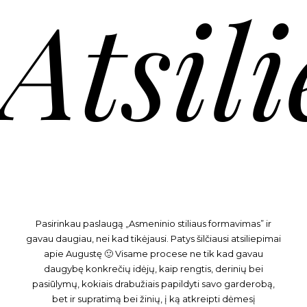
Atsil
Pasirinkau paslaugą „Asmeninio stiliaus formavimas” ir
gavau daugiau, nei kad tikėjausi. Patys šilčiausi atsiliepimai
apie Augustę 🙂 Visame procese ne tik kad gavau
daugybę konkrečių idėjų, kaip rengtis, derinių bei
pasiūlymų, kokiais drabužiais papildyti savo garderobą,
bet ir supratimą bei žinių, į ką atkreipti dėmesį