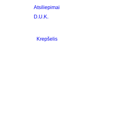
Atsiliepimai
D.U.K.
Krepšelis